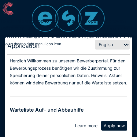
To add this web app to the home screen open the browser
option menu and tap on
Add to homescreen
.
The menu can be
accessed by pressing the menu hardware button if your device has one, or by
tapping the top right menu icon
icon
.
Application
Herzlich Willkommen zu unserem Bewerberportal. Für den
Bewerbungsprozess benötigen wir die Zustimmung zur
Speicherung deiner persönlichen Daten. Hinweis: Aktuell
können wir deine Bewerbung nur auf die Warteliste setzen.
Warteliste Auf- und Abbauhilfe
Learn more
Apply now